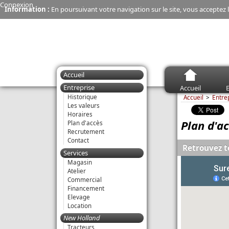
Connexion
Information :
En poursuivant votre navigation sur le site, vous acceptez l
Accueil
Entreprise
Accueil
E
Historique
Accueil
Entre
Les valeurs
Horaires
Plan d'a
Plan d'accès
Recrutement
Contact
Retrouvez t
Services
Magasin
Atelier
Commercial
Financement
Elevage
Location
New Holland
Tracteurs