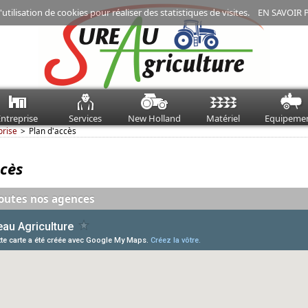
'utilisation de cookies pour réaliser des statistiques de visites.
EN SAVOIR 
ntreprise
Services
New Holland
Matériel
Equipeme
prise
Plan d'accès
ccès
outes nos agences