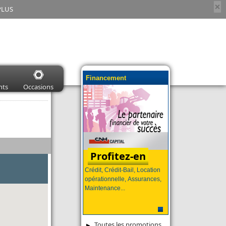
×
PLUS
Financement
nts
Occasions
Profitez-en
Crédit, Crédit-Bail, Location
opérationnelle, Assurances,
Maintenance...
Toutes les promotions