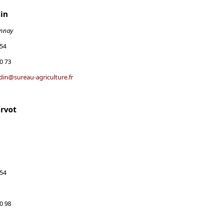
in
annay
 54
0 73
din@sureau-agriculture.fr
arvot
 54
0 98