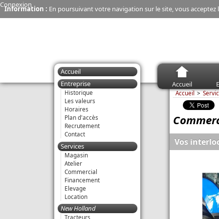
Connexion
Information :
En poursuivant votre navigation sur le site, vous acceptez l
Accueil
Entreprise
Accueil
E
Historique
Accueil
Servi
Les valeurs
Horaires
Commerc
Plan d'accès
Recrutement
Contact
Vos interlo
Services
Magasin
Atelier
Commercial
Financement
Elevage
Location
New Holland
Tracteurs