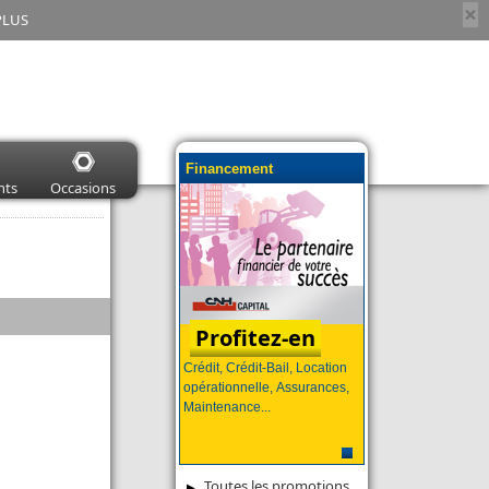
×
PLUS
Financement
nts
Occasions
Profitez-en
Crédit, Crédit-Bail, Location
opérationnelle, Assurances,
Maintenance...
Toutes les promotions