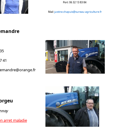
Port: 06 32 13 83 84
Mail:
justine.chapuis@sureau-agriculture.fr
Demandre
 35
7 41
.demandre@orange.fr
orgeu
annay
n arret maladie