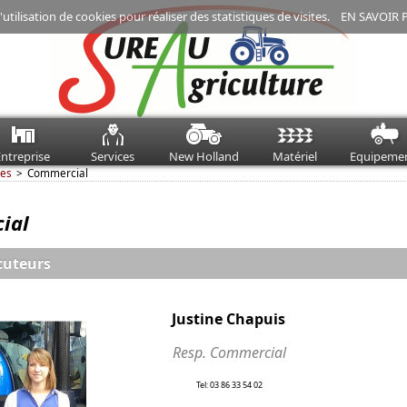
'utilisation de cookies pour réaliser des statistiques de visites.
EN SAVOIR 
ntreprise
Services
New Holland
Matériel
Equipeme
ces
Commercial
ial
cuteurs
Justine Chapuis
Resp. Commercial
Tel: 03 86 33 54 02