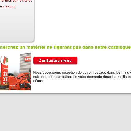
iel neuf sur le site du
nstructeur