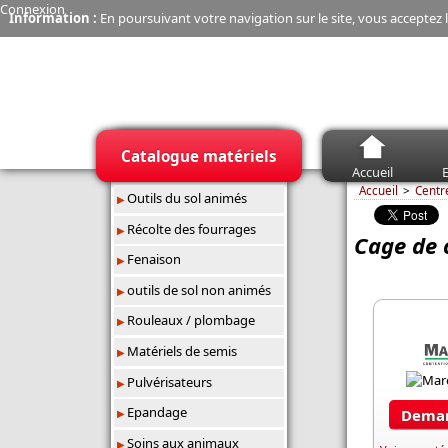
Connexion
Information :
En poursuivant votre navigation sur le site, vous acceptez l
Catalogue matériels
Accueil
E
Accueil
Centr
Outils du sol animés
Récolte des fourrages
Cage de 
Fenaison
outils de sol non animés
Rouleaux / plombage
Matériels de semis
Pulvérisateurs
Epandage
Deman
Soins aux animaux