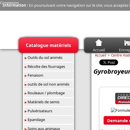
Connexion
Information :
En poursuivant votre navigation sur le site, vous acceptez l
Catalogue matériels
Accueil
Entrep
Accueil
Centre mat
Outils du sol animés
Récolte des fourrages
Gyrobroyeur
Fenaison
outils de sol non animés
Rouleaux / plombage
Matériels de semis
Pulvérisateurs
Epandage
Demande d
Soins aux animaux