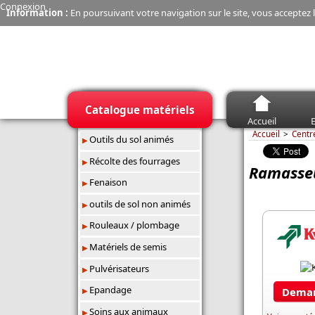
Connexion
Information :
En poursuivant votre navigation sur le site, vous acceptez l
Catalogue matériels
Accueil
E
Accueil
Centr
Outils du sol animés
Récolte des fourrages
Ramasseu
Fenaison
outils de sol non animés
Rouleaux / plombage
Matériels de semis
Pulvérisateurs
Epandage
Deman
Soins aux animaux