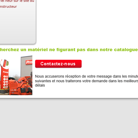
iel neuf sur le site du
nstructeur