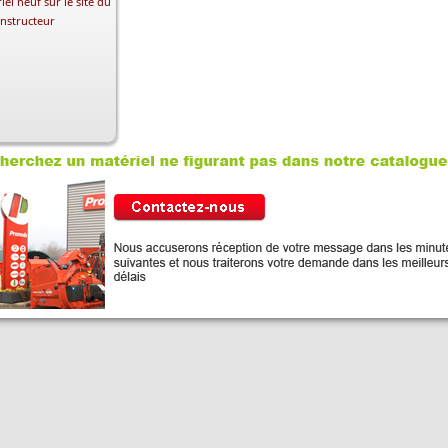
iel neuf sur le site du
nstructeur