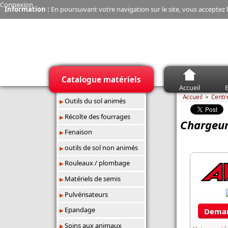
Connexion
Information :
En poursuivant votre navigation sur le site, vous acceptez l
Catalogue matériels
Accueil
E
Accueil
Centr
Outils du sol animés
Récolte des fourrages
Chargeu
Fenaison
outils de sol non animés
Rouleaux / plombage
Matériels de semis
Pulvérisateurs
Epandage
Deman
Soins aux animaux